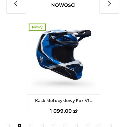
NOWOŚCI
Nowy
Kask Motocyklowy Fox V1...
Cena
1 099,00 zł