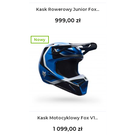
Kask Rowerowy Junior Fox...
Cena
999,00 zł
Nowy
Kask Motocyklowy Fox V1...
Cena
1 099,00 zł