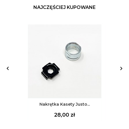
NAJCZĘŚCIEJ KUPOWANE


Nakrętka Kasety Justo...
Cena
28,00 zł