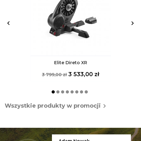


Elite Direto XR
Cena
Cena
3 533,00 zł
3 799,00 zł
podstawowa
Wszystkie produkty w promocji
