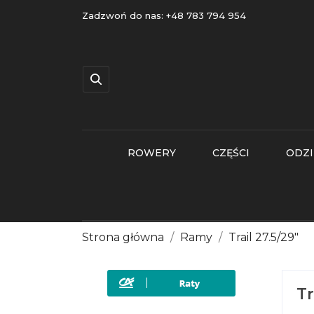
Zadzwoń do nas:
+48 783 794 954
ROWERY
CZĘŚCI
ODZI
Strona główna
Ramy
Trail 27.5/29"
Tr