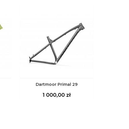
Dartmoor Primal 29
Cena
1 000,00 zł