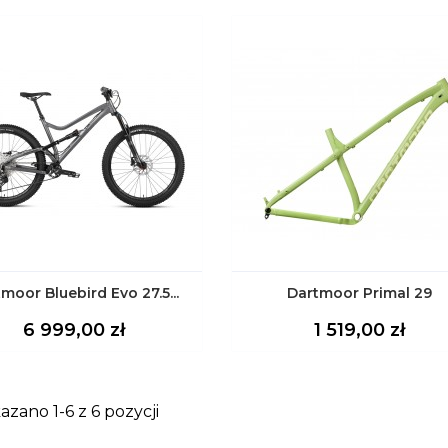
moor Bluebird Evo 27.5...
Dartmoor Primal 29
Cena
Cena
6 999,00 zł
1 519,00 zł
azano 1-6 z 6 pozycji