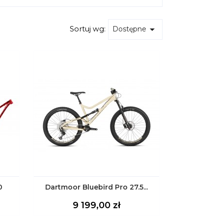

Sortuj wg:
Dostępne
0
Dartmoor Bluebird Pro 27.5...
Cena
9 199,00 zł