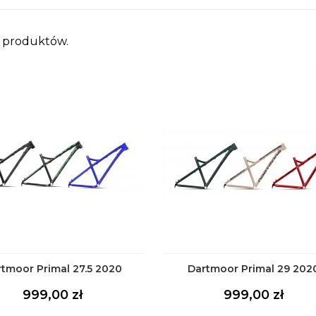
6 produktów.
czarny
Space
Czarny/Forest
Scout
Red
Sand
tmoor Primal 27.5 2020
Dartmoor Primal 29 202
Blue
Green
Green
Devil
Storm
Cena
Cena
999,00 zł
999,00 zł