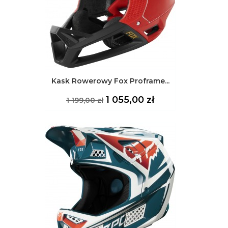
Kask Rowerowy Fox Proframe...
Cena
Cena
1 055,00 zł
1 199,00 zł
podstawowa