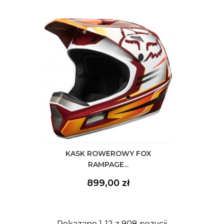
KASK ROWEROWY FOX
RAMPAGE...
Cena
899,00 zł
Pokazano 1-12 z 908 pozycji