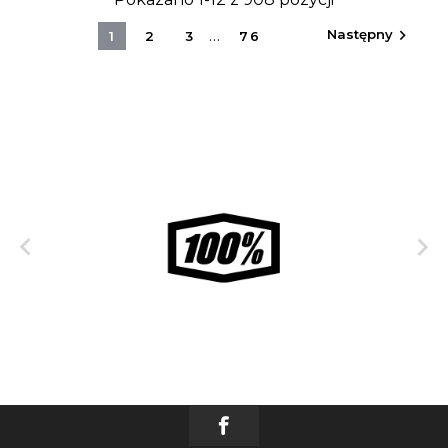
…
Następny

1
2
3
76

