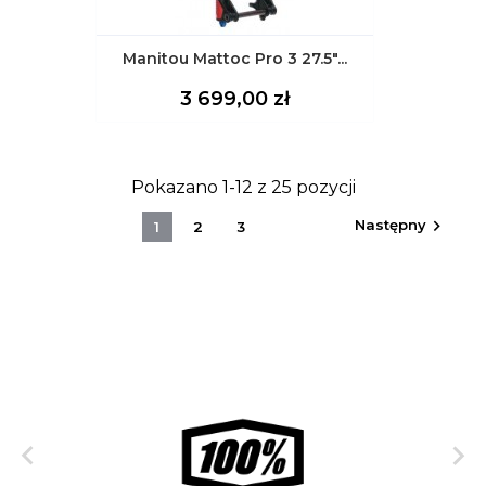
Manitou Mattoc Pro 3 27.5"...
Cena
3 699,00 zł
Pokazano 1-12 z 25 pozycji
Następny

1
2
3

