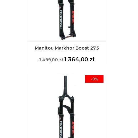
Manitou Markhor Boost 27.5
Cena
Cena
1 364,00 zł
1 499,00 zł
podstawowa
-9%