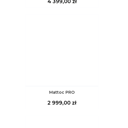
Cena
4 399,00 zł
Mattoc PRO
Cena
2 999,00 zł