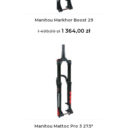
Manitou Markhor Boost 29
Cena
Cena
1 364,00 zł
1 499,00 zł
podstawowa
Manitou Mattoc Pro 3 27.5"